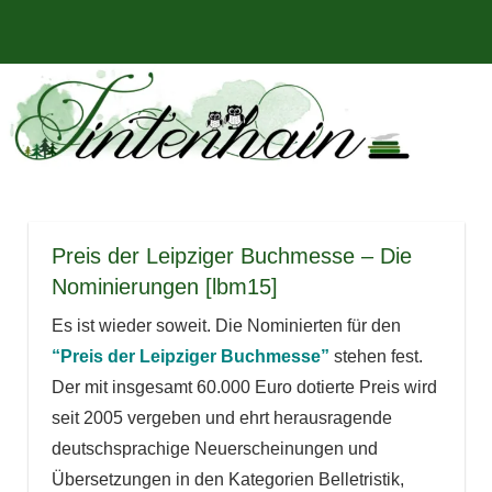
Zum
Bücher,
MENÜ
Inhalt
Tintenhain
Rezensionen
springen
und
–
mehr
Der
Buchblog
Preis der Leipziger Buchmesse – Die
Nominierungen [lbm15]
Es ist wieder soweit. Die Nominierten für den
“Preis der Leipziger Buchmesse”
stehen fest.
Der mit insgesamt 60.000 Euro dotierte Preis wird
seit 2005 vergeben und ehrt herausragende
deutschsprachige Neuerscheinungen und
Übersetzungen in den Kategorien Belletristik,