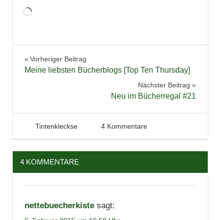
Wird
geladen …
Literatur
Beitragsnavigation
Vorheriger Beitrag
Preis der
Meine liebsten Bücherblogs [Top Ten Thursday]
Leipziger
Nächster Beitrag
Buchmesse
Neu im Bücherregal #21
6. Februar 2015
Tintenhain
Tintenkleckse
4 Kommentare
4 KOMMENTARE
nettebuecherkiste
sagt: