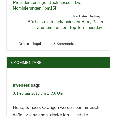
Preis der Leipziger Buchmesse – Die
Nominierungen [lbm15]
Nächster Beitrag
Bücher zu den bekanntesten Harry Potter
Zaubersprüchen [Top Ten Thursday]
8. Februar 2015
Tintenhain
Neu im Regal
3 Kommentare
3 KOMMENTARE
irveliest
sagt:
8. Februar 2015 um 14:56 Uhr
Huhu, Ismaels Orangen werden bei mir auch
definitiv einziehen, denke ich…Und die