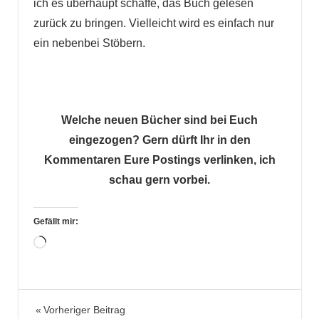
ich es überhaupt schaffe, das Buch gelesen
zurück zu bringen. Vielleicht wird es einfach nur
ein nebenbei Stöbern.
Welche neuen Bücher sind bei Euch
eingezogen? Gern dürft Ihr in den
Kommentaren Eure Postings verlinken, ich
schau gern vorbei.
Gefällt mir:
Wird
geladen …
Neuzugänge
Beitragsnavigation
Vorheriger Beitrag