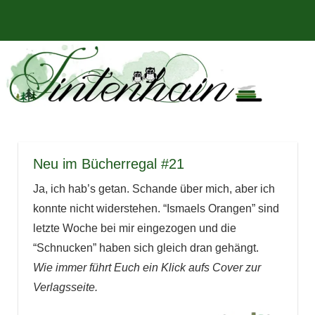
Zum
Bücher,
MENÜ
Inhalt
Tintenhain
Rezensionen
springen
und
–
mehr
Der
Buchblog
Neu im Bücherregal #21
Ja, ich hab’s getan. Schande über mich, aber ich
konnte nicht widerstehen. “Ismaels Orangen” sind
letzte Woche bei mir eingezogen und die
“Schnucken” haben sich gleich dran gehängt.
Wie immer führt Euch ein Klick aufs Cover zur
Verlagsseite.