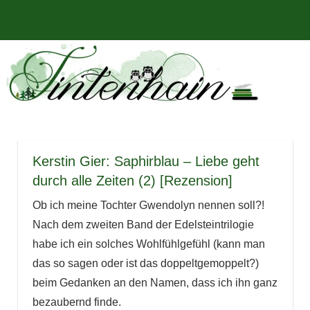
Zum
Bücher,
MENÜ
Inhalt
Tintenhain
Rezensionen
springen
und
–
mehr
Der
Buchblog
Kerstin Gier: Saphirblau – Liebe geht
durch alle Zeiten (2) [Rezension]
Ob ich meine Tochter Gwendolyn nennen soll?!
Nach dem zweiten Band der Edelsteintrilogie
habe ich ein solches Wohlfühlgefühl (kann man
das so sagen oder ist das doppeltgemoppelt?)
beim Gedanken an den Namen, dass ich ihn ganz
bezaubernd finde.