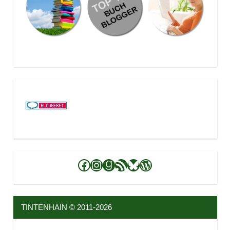
Facebook
Instagram
Goodreads
RSS-Feed
Bluesky
WordPress
TINTENHAIN © 2011-2026