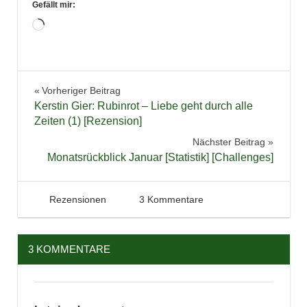
Gefällt mir:
Wird
geladen …
Bücher
Beitragsnavigation
Vorheriger Beitrag
Fantasy
Kerstin Gier: Rubinrot – Liebe geht durch alle
Jugendbuch
Zeiten (1) [Rezension]
Trilogie
Nächster Beitrag
Monatsrückblick Januar [Statistik] [Challenges]
Zeitreise
2. Februar 2014
Tintenhain
Rezensionen
3 Kommentare
3 KOMMENTARE