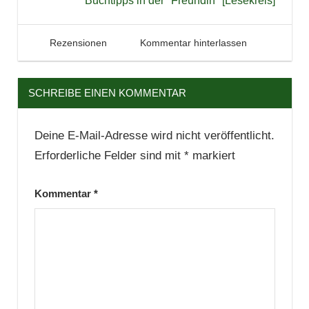
Buchtipps in der "Freundin" [Lesekreis]
2. Januar 2014
Tintenhain
Rezensionen
Kommentar hinterlassen
SCHREIBE EINEN KOMMENTAR
Deine E-Mail-Adresse wird nicht veröffentlicht.
Erforderliche Felder sind mit
*
markiert
Kommentar
*