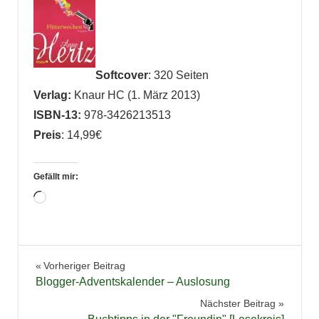
Softcover
: 320 Seiten
Verlag:
Knaur HC (1. März 2013)
ISBN-13:
978-3426213513
Preis
: 14,99€
Gefällt mir:
Wird
geladen …
Chick-
Beitragsnavigation
Vorheriger Beitrag
Lit
Blogger-Adventskalender – Auslosung
Rezension
Nächster Beitrag