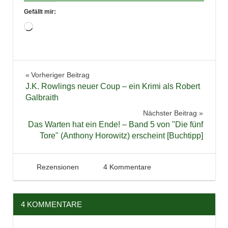
Gefällt mir:
Wird
geladen …
Buchbesprechung
Beitragsnavigation
Vorheriger Beitrag
Bücher
J.K. Rowlings neuer Coup – ein Krimi als Robert
Fantasy
Galbraith
Lesen
Nächster Beitrag
Das Warten hat ein Ende! – Band 5 von "Die fünf
Literatur
Tore" (Anthony Horowitz) erscheint [Buchtipp]
Rezension
Roman
19. Juli 2013
Tintenhain
Rezensionen
4 Kommentare
4 KOMMENTARE