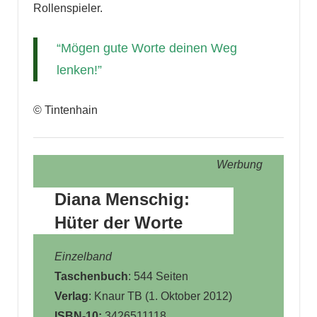
Rollenspieler.
“Mögen gute Worte deinen Weg
lenken!”
© Tintenhain
Werbung
Diana Menschig:
Hüter der Worte
Einzelband
Taschenbuch
: 544 Seiten
Verlag
: Knaur TB (1. Oktober 2012)
ISBN-10:
3426511118