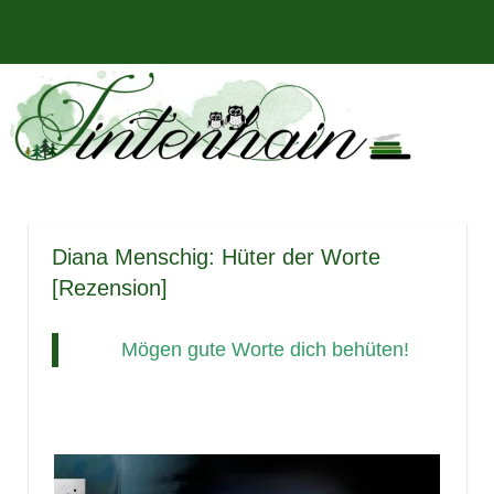
Zum
Bücher,
MENÜ
Inhalt
Tintenhain
Rezensionen
springen
und
–
mehr
Der
Buchblog
Diana Menschig: Hüter der Worte
[Rezension]
Mögen gute Worte dich behüten!