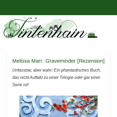
Zum
Bücher,
MENÜ
Inhalt
Tintenhain
Rezensionen
springen
und
–
mehr
Der
Buchblog
Melissa Marr: Graveminder [Rezension]
Unfassbar, aber wahr: Ein phantastisches Buch,
das nicht Auftakt zu einer Trilogie oder gar einer
Serie ist!