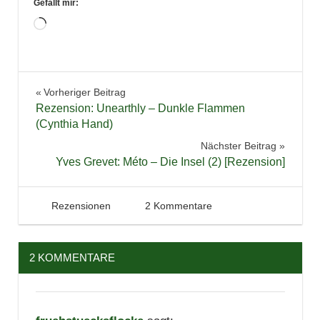
Gefällt mir:
Wird
geladen …
Bücher
Beitragsnavigation
Vorheriger Beitrag
Fantasy
Rezension: Unearthly – Dunkle Flammen
Lesen
(Cynthia Hand)
Literatur
Nächster Beitrag
Yves Grevet: Méto – Die Insel (2) [Rezension]
Paranormal
Rezension
24. Mai 2013
Tintenhain
Rezensionen
2 Kommentare
2 KOMMENTARE