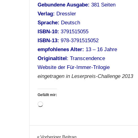
Gebundene Ausgabe:
381 Seiten
Verlag:
Dressler
Sprache:
Deutsch
ISBN-10:
3791515055
ISBN-13:
978-3791515052
empfohlenes Alter:
13 – 16 Jahre
Originaltitel
: Transcendence
Website der Für-Immer-Trilogie
eingetragen in Leserpreis-Challenge 2013
Gefällt mir:
Wird
geladen …
Bücher
Fantasy
Vorheriger Beitrag