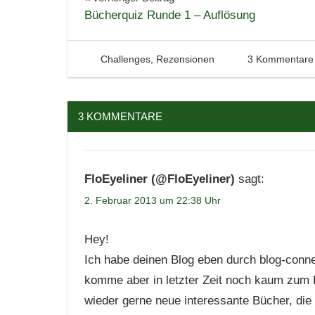
Beitragsnavigation
Bücherquiz Runde 1 – Auflösung
Jugendbuch
Lesen
Leserunde
2. Februar 2013
Tintenhain
Challenges
,
Rezensionen
3 Kommentare
Literatur
lovelybooks
3 KOMMENTARE
Neuerscheinungen
Trilogie
FloEyeliner (@FloEyeliner)
sagt:
2. Februar 2013 um 22:38 Uhr
Hey!
Ich habe deinen Blog eben durch blog-conne
komme aber in letzter Zeit noch kaum zum 
wieder gerne neue interessante Bücher, die 