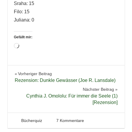
Sraha: 15
Filo: 15
Juliana: 0
Gefällt mir:
Wird
geladen …
Aktion
Beitragsnavigation
Vorheriger Beitrag
Bücher
Rezension: Dunkle Gewässer (Joe R. Lansdale)
Lesen
Nächster Beitrag
Zitate
Cynthia J. Omololu: Für immer die Seele (1)
[Rezension]
2. Februar 2013
Tintenhain
Bücherquiz
7 Kommentare