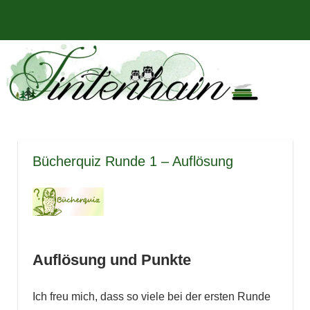
Zum
Bücher,
MENÜ
Inhalt
Tintenhain
Rezensionen
springen
und
–
mehr
Der
Buchblog
Bücherquiz Runde 1 – Auflösung
Auflösung und Punkte
Ich freu mich, dass so viele bei der ersten Runde