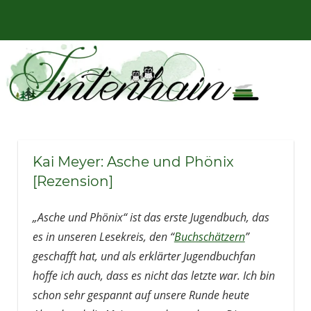
Zum
Bücher,
MENÜ
Inhalt
Tintenhain
Rezensionen
springen
und
–
mehr
Der
Buchblog
Kai Meyer: Asche und Phönix
[Rezension]
„Asche und Phönix“ ist das erste Jugendbuch, das
es in unseren Lesekreis, den “
Buchschätzern
”
geschafft hat, und als erklärter Jugendbuchfan
hoffe ich auch, dass es nicht das letzte war. Ich bin
schon sehr gespannt auf unsere Runde heute