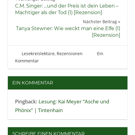
Beitragsnavigation
Buchschätzer
C.M. Singer: …und der Preis ist dein Leben –
Fantasy
Mächtiger als der Tod (1) [Rezension]
Jugendbuch
Nächster Beitrag
Tanya Stewner: Wie weckt man eine Elfe (1)
Lesen
[Rezension]
Literatur
Neuerscheinungen
18. Januar 2013
Tintenhain
Lesekreislektüre
,
Rezensionen
Ein
Rezension
Kommentar
EIN KOMMENTAR
Pingback:
Lesung: Kai Meyer “Asche und
Phönix” | Tintenhain
SCHREIBE EINEN KOMMENTAR