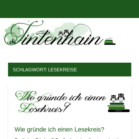
Zum
Bücher,
MENÜ
Inhalt
Tintenhain
Rezensionen
springen
und
–
mehr
Der
Buchblog
SCHLAGWORT:
LESEKREISE
Wie gründe ich einen Lesekreis?