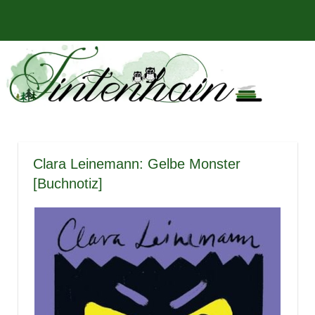
Zum
Bücher,
MENÜ
Inhalt
Tintenhain
Rezensionen
springen
und
–
mehr
Der
Buchblog
Clara Leinemann: Gelbe Monster
[Buchnotiz]