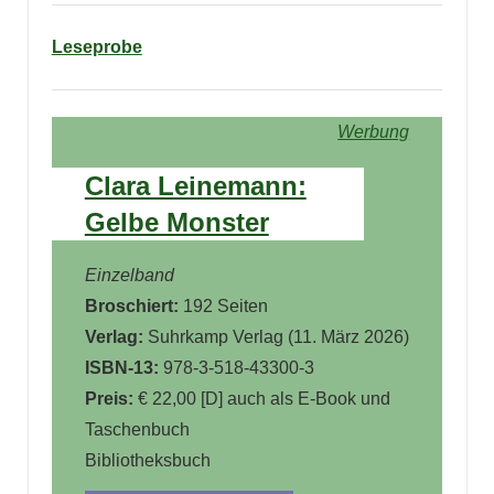
Leseprobe
Werbung
Clara Leinemann:
Gelbe Monster
Einzelband
Broschiert:
192 Seiten
Verlag:
Suhrkamp Verlag (11. März 2026
)
ISBN-13:
978-3-518-43300-3
Preis:
€ 22,00 [D] auch als E-Book und
Taschenbuch
Bibliotheksbuch