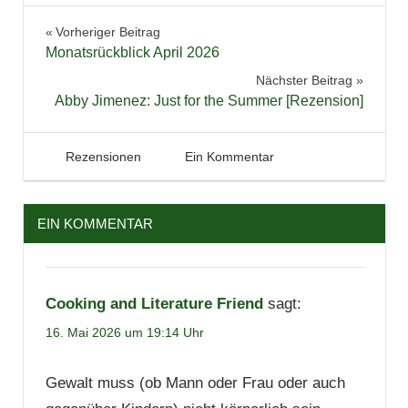
Belletristik
Beitragsnavigation
Vorheriger Beitrag
Bücher
Monatsrückblick April 2026
Lesen
Nächster Beitrag
Literatur
Abby Jimenez: Just for the Summer [Rezension]
Rezension
Roman
16. Mai 2026
Tintenhain
Rezensionen
Ein Kommentar
EIN KOMMENTAR
Cooking and Literature Friend
sagt:
16. Mai 2026 um 19:14 Uhr
Gewalt muss (ob Mann oder Frau oder auch