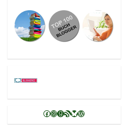
Facebook
Instagram
Goodreads
RSS-Feed
Bluesky
WordPress