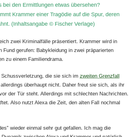
s bei den Ermittlungen etwas übersehen?
kommt Krammer einer Tragödie auf die Spur, deren
hnt.
(Inhaltsangabe © Fischer Verlage)
eich zwei Kriminalfälle präsentiert. Krammer wird in
 Fund gerufen: Babykleidung in zwei präparierten
en zu einem Familiendrama.
r Schussverletzung, die sie sich im
zweiten Grenzfall
llerdings überhaupt nicht. Daher freut sie sich, als ihr
vor der Tür steht. Allerdings mit schlechten Nachrichten.
tet. Also nutzt Alexa die Zeit, den alten Fall nochmal
ldes” wieder einmal sehr gut gefallen. Ich mag die
ie Dynamik zwischen Alexa und Krammer und natürlich