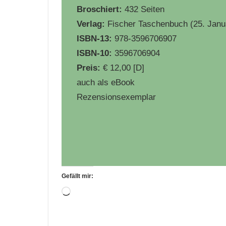
Broschiert:
432 Seiten
Verlag:
Fischer Taschenbuch (25. Janu
ISBN-13:
978-3596706907
ISBN-10:
3596706904
Preis:
€ 12,00 [D]
auch als eBook
Rezensionsexemplar
Gefällt mir:
Wird
geladen …