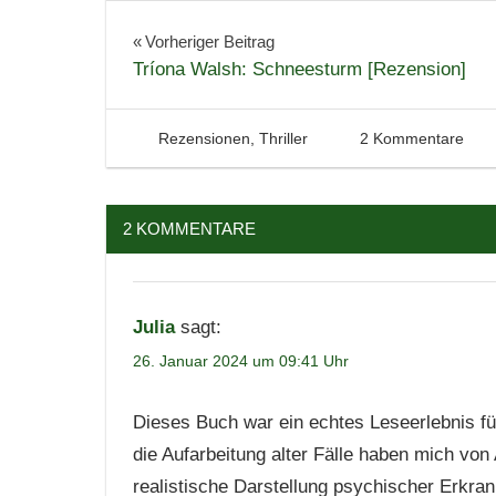
Belletristik
Bücher
Beitragsnavigation
Vorheriger Beitrag
Tríona Walsh: Schneesturm [Rezension]
Krimi
Lesen
Literatur
14. Januar 2024
Tintenhain
Rezensionen
,
Thriller
2 Kommentare
Rezension
Roman
2 KOMMENTARE
Spannung
Julia
sagt:
26. Januar 2024 um 09:41 Uhr
Dieses Buch war ein echtes Leseerlebnis für
die Aufarbeitung alter Fälle haben mich von
realistische Darstellung psychischer Erkra