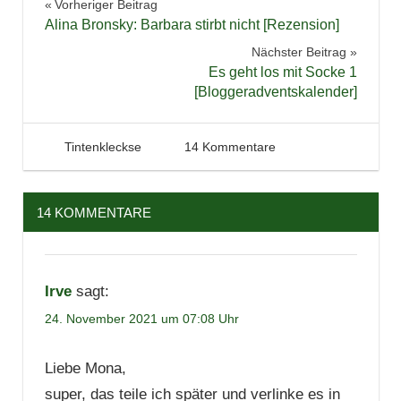
Beitragsnavigation
Vorheriger Beitrag
Blogger-
Alina Bronsky: Barbara stirbt nicht [Rezension]
Adventskalender
Nächster Beitrag
Bloggeraktion
Es geht los mit Socke 1
Gewinnspiel
[Bloggeradventskalender]
Literaturquiz
24. November 2021
Tintenhain
Tintenkleckse
14 Kommentare
14 KOMMENTARE
Irve
sagt:
24. November 2021 um 07:08 Uhr
Liebe Mona,
super, das teile ich später und verlinke es in