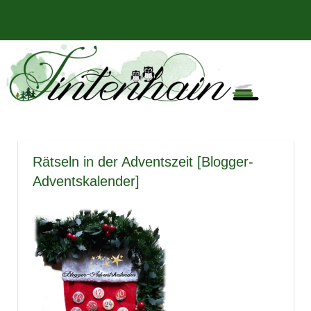
Zum
Bücher,
MENÜ
Inhalt
Tintenhain
Rezensionen
springen
und
–
mehr
Der
Buchblog
Rätseln in der Adventszeit [Blogger-
Adventskalender]