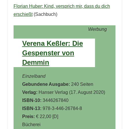
Florian Huber: Kind, versprich mir, dass du dich
erschießt
(Sachbuch)
Werbung
Verena Keßler: Die
Gespenster von
Demmin
Einzelband
Gebundene Ausgabe:
240 Seiten
Verlag:
Hanser Verlag (
17. August 2020
)
ISBN-10:
3446267840
ISBN-13:
978-3-446-26784-8
Preis:
€ 22,00 [D]
Bücherei