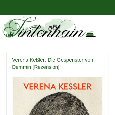
Zum
Bücher,
MENÜ
Inhalt
Tintenhain
Rezensionen
springen
und
–
mehr
Der
Buchblog
Verena Keßler: Die Gespenster von
Demmin [Rezension]