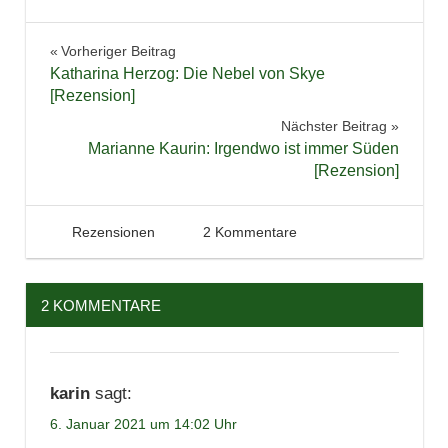
Buchbesprechung
Beitragsnavigation
Vorheriger Beitrag
Bücher
Katharina Herzog: Die Nebel von Skye
Lesen
[Rezension]
Literatur
Nächster Beitrag
Marianne Kaurin: Irgendwo ist immer Süden
Rezension
[Rezension]
6. Januar 2021
Tintenhain
Rezensionen
2 Kommentare
2 KOMMENTARE
karin
sagt:
6. Januar 2021 um 14:02 Uhr