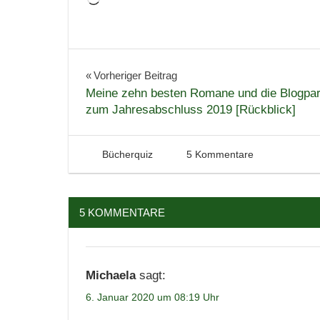
Wird
geladen …
Bücher
Gewinnspiel
Beitragsnavigation
Vorheriger Beitrag
Meine zehn besten Romane und die Blogpa
Literaturquiz
zum Jahresabschluss 2019 [Rückblick]
Quiz
Verlosung
6. Januar 2020
Tintenhain
Bücherquiz
5 Kommentare
5 KOMMENTARE
Michaela
sagt:
6. Januar 2020 um 08:19 Uhr