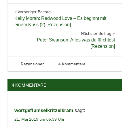
Buchbesprechung
Beitragsnavigation
Vorheriger Beitrag
Bücher
Kelly Moran: Redwood Love – Es beginnt mit
Lesen
einem Kuss (2) [Rezension]
Liebe
Nächster Beitrag
Peter Swanson: Alles was du fürchtest
Literatur
[Rezension]
Rezension
21. Mai 2019
Tintenhain
Rezensionen
4 Kommentare
4 KOMMENTARE
wortgeflumselkritzelkram
sagt:
21. Mai 2019 um 06:39 Uhr