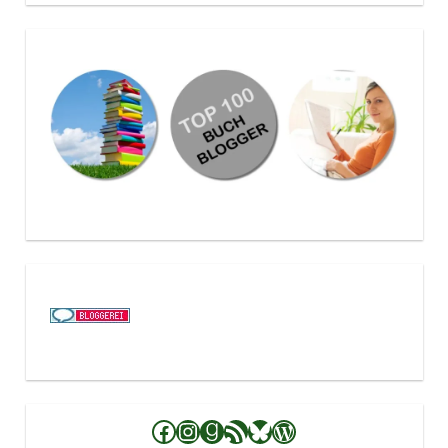
Facebook
Instagram
Goodreads
RSS-Feed
Bluesky
WordPress