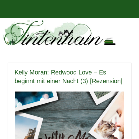
Zum
Bücher,
MENÜ
Inhalt
Tintenhain
Rezensionen
springen
und
–
mehr
Der
Buchblog
Kelly Moran: Redwood Love – Es
beginnt mit einer Nacht (3) [Rezension]