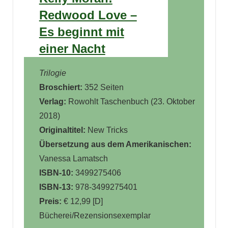
Redwood Love –
Es beginnt mit
einer Nacht
Trilogie
Broschiert:
352 Seiten
Verlag:
Rowohlt Taschenbuch (23. Oktober
2018)
Originaltitel:
New Tricks
Übersetzung aus dem Amerikanischen:
Vanessa Lamatsch
ISBN-10:
3499275406
ISBN-13:
978-3499275401
Preis:
€ 12,99 [D]
Bücherei/Rezensionsexemplar