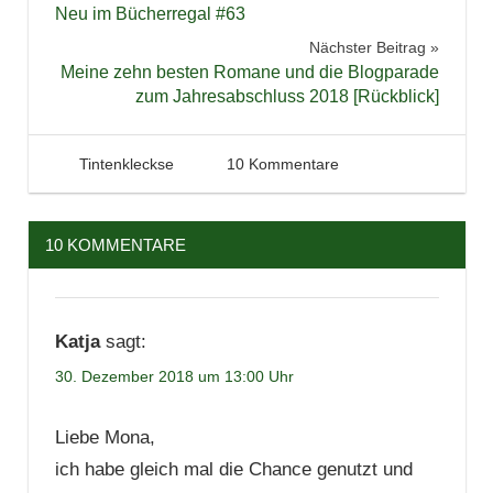
Neu im Bücherregal #63
Jugendbuch
Nächster Beitrag
Krimi
Meine zehn besten Romane und die Blogparade
zum Jahresabschluss 2018 [Rückblick]
Lesen
Literatur
Psychothriller
30. Dezember 2018
Tintenhain
Tintenkleckse
10 Kommentare
Rückblick
Thriller
10 KOMMENTARE
Katja
sagt:
30. Dezember 2018 um 13:00 Uhr
Liebe Mona,
ich habe gleich mal die Chance genutzt und