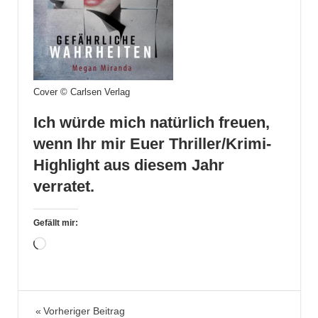
Cover © Carlsen Verlag
Ich würde mich natürlich freuen,
wenn Ihr mir Euer Thriller/Krimi-
Highlight aus diesem Jahr
verratet.
Gefällt mir:
Wird
geladen …
Bücher
Beitragsnavigation
Vorheriger Beitrag
Highlights