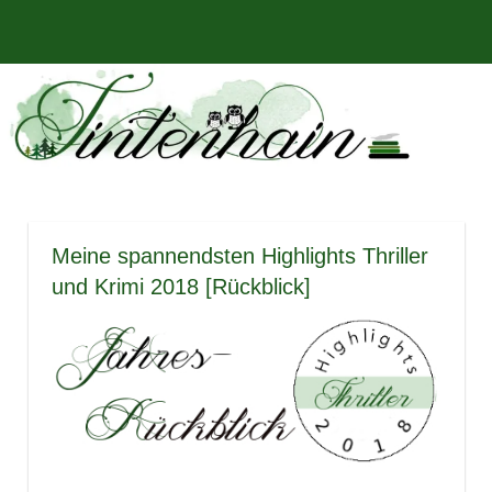
Zum
Bücher,
MENÜ
Inhalt
Tintenhain
Rezensionen
springen
und
–
mehr
Der
Buchblog
Meine spannendsten Highlights Thriller
und Krimi 2018 [Rückblick]