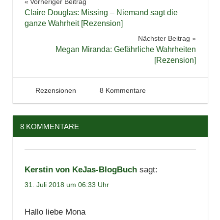
Beitragsnavigation
Vorheriger Beitrag
Bücher
Claire Douglas: Missing – Niemand sagt die
Jugendbuch
ganze Wahrheit [Rezension]
Lesen
Nächster Beitrag
Megan Miranda: Gefährliche Wahrheiten
Literatur
[Rezension]
Mystery
Rezension
31. Juli 2018
Tintenhain
Rezensionen
8 Kommentare
Spannung
8 KOMMENTARE
Kerstin von KeJas-BlogBuch
sagt:
31. Juli 2018 um 06:33 Uhr
Hallo liebe Mona