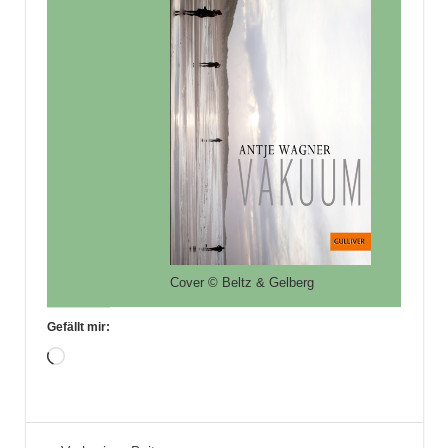
Cover © Beltz & Gelberg
Gefällt mir:
Wird
geladen …
Belletristik