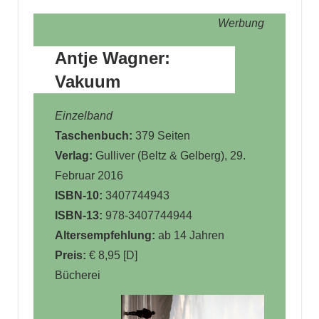
Werbung
Antje Wagner:
Vakuum
Einzelband
Taschenbuch:
379 Seiten
Verlag:
Gulliver (Beltz & Gelberg), 29.
Februar 2016
ISBN-10:
3407744943
ISBN-13:
978-3407744944
Altersempfehlung:
ab 14 Jahren
Preis:
€ 8,95 [D]
Bücherei