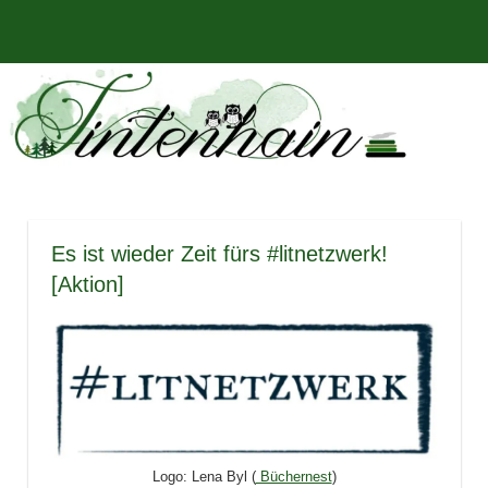
Zum
Bücher,
MENÜ
Inhalt
Tintenhain
Rezensionen
springen
und
–
mehr
Der
Buchblog
Es ist wieder Zeit fürs #litnetzwerk!
[Aktion]
Logo: Lena Byl (
Büchernest
)