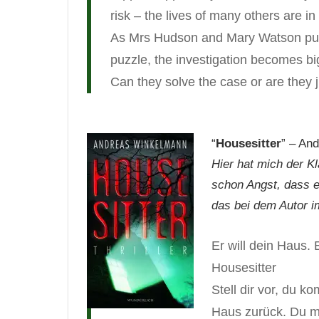
risk – the lives of many others are in
As Mrs Hudson and Mary Watson put 
puzzle, the investigation becomes bi
Can they solve the case or are they
“
Housesitter
” – An
Hier hat mich der K
schon Angst, dass e
das bei dem Autor i
Er will dein Haus. E
Housesitter
Stell dir vor, du 
Haus zurück. Du me