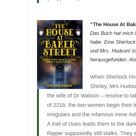
“The House At Bak
Das Buch hat mich i
habe. Eine Sherlock
und Mrs. Hudson! Ic
herausgefunden. Als
When Sherlock Hol
Shirley, Mrs Hudso
the wife of Dr Watson – resolve to t
of 221b, the two women begin their in
Irregulars and the infamous Irene Adl
A trail of clues leads them to the d
Ripper supposedly still stalks. They