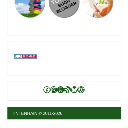
Facebook
Instagram
Goodreads
RSS-Feed
Bluesky
WordPress
TINTENHAIN © 2011-2026