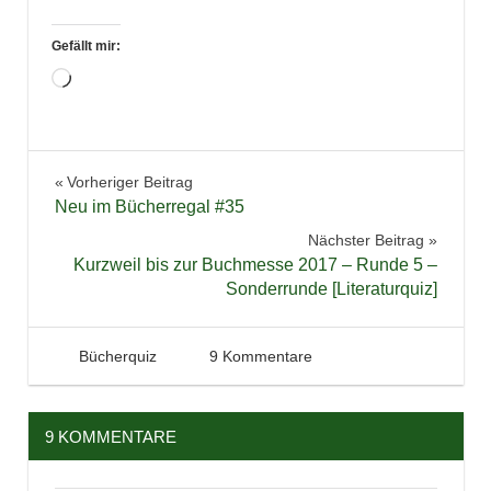
Gefällt mir:
Wird
geladen …
Aktion
Beitragsnavigation
Vorheriger Beitrag
Bücher
Neu im Bücherregal #35
Lesen
Nächster Beitrag
Literatur
Kurzweil bis zur Buchmesse 2017 – Runde 5 –
Sonderrunde [Literaturquiz]
12. Februar 2017
Tintenhain
Bücherquiz
9 Kommentare
9 KOMMENTARE