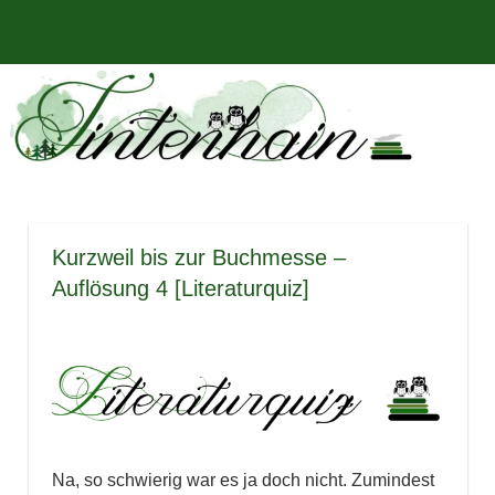
Zum
Bücher,
MENÜ
Inhalt
Tintenhain
Rezensionen
springen
und
–
mehr
Der
Buchblog
Kurzweil bis zur Buchmesse –
Auflösung 4 [Literaturquiz]
Na, so schwierig war es ja doch nicht. Zumindest