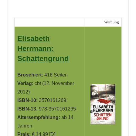
Werbung
Elisabeth
Herrmann:
Schattengrund
Broschiert:
416 Seiten
Verlag:
cbt (12. November
2012)
ISBN-10:
3570161269
ISBN-13:
978-3570161265
Altersempfehlung:
ab 14
Jahren
Preis:
€ 14,99 [D]