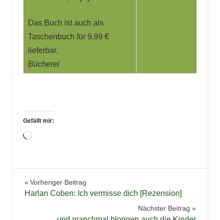
Das Buch ist auch als
Taschenbuch für 9,99 €
lieferbar
.
Bücherei
Gefällt mir:
Wird
geladen …
Bücher
Beitragsnavigation
Vorheriger Beitrag
Jugendbuch
Harlan Coben: Ich vermisse dich [Rezension]
Jugendthriller
Nächster Beitrag
Lesen
… und manchmal bloggen auch die Kinder