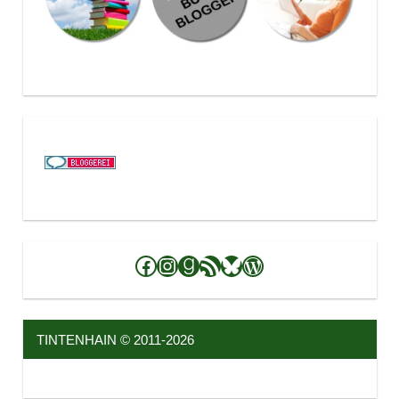
Facebook
Instagram
Goodreads
RSS-Feed
Bluesky
WordPress
TINTENHAIN © 2011-2026