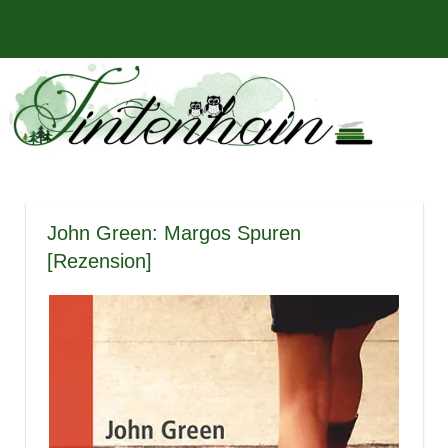
Zum
Bücher,
MENÜ
Inhalt
Tintenhain
Rezensionen
springen
und
–
mehr
Der
Buchblog
John Green: Margos Spuren
[Rezension]