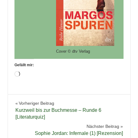
Cover © dtv Verlag
Gefällt mir:
Wird
geladen …
Belletristik
Beitragsnavigation
Vorheriger Beitrag
Bücher
Kurzweil bis zur Buchmesse – Runde 6
Jugendbuch
[Literaturquiz]
Lesekreis
Nächster Beitrag
Sophie Jordan: Infernale (1) [Rezension]
Lesen