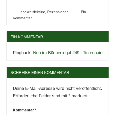
Literatur
Rezension
11. Februar 2016
Tintenhain
Lesekreislektüre
,
Rezensionen
Ein
Kommentar
EIN KOMMENTAR
Pingback:
Neu im Bücherregal #49 | Tintenhain
SCHREIBE EINEN KOMMENTAR
Deine E-Mail-Adresse wird nicht veröffentlicht.
Erforderliche Felder sind mit
*
markiert
Kommentar
*