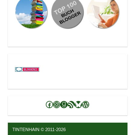
Facebook
Instagram
Goodreads
RSS-Feed
Bluesky
WordPress
TINTENHAIN © 2011-2026