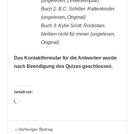
(ungelesen, Leseexemplar)
Buch 2: B.C. Schiller: Rattenkinder
(ungelesen, Original)
Buch 3: Kylie Scott: Rockstars
bleiben nicht für immer (ungelesen,
Original)
Das Kontaktformular für die Antworten wurde
nach Beendigung des Quizes geschlossen.
Gefällt mir:
Wird
geladen …
Literaturquiz
Beitragsnavigation
Vorheriger Beitrag