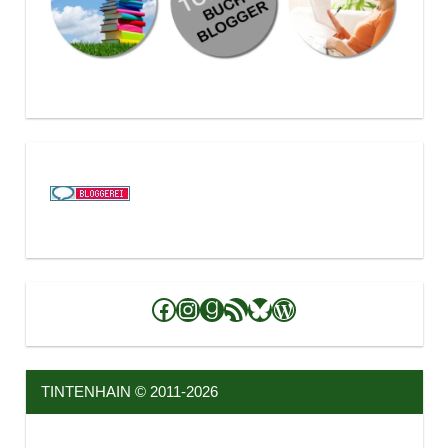
Facebook
Instagram
Goodreads
RSS-Feed
Bluesky
WordPress
TINTENHAIN © 2011-2026