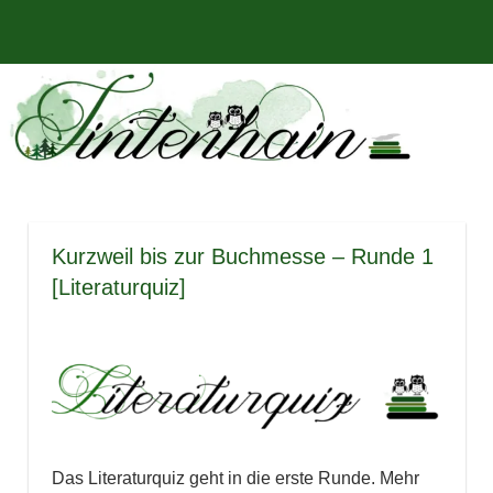
Zum
Bücher,
MENÜ
Inhalt
Tintenhain
Rezensionen
springen
und
–
mehr
Der
Buchblog
Kurzweil bis zur Buchmesse – Runde 1
[Literaturquiz]
Das Literaturquiz geht in die erste Runde. Mehr