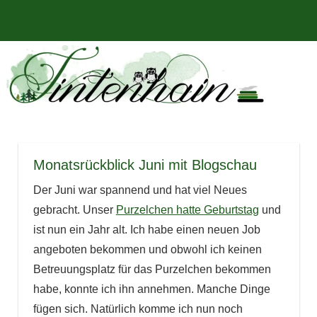
Zum
Bücher,
MENÜ
Inhalt
Tintenhain
Rezensionen
springen
und
–
mehr
Der
Buchblog
Monatsrückblick Juni mit Blogschau
Der Juni war spannend und hat viel Neues
gebracht. Unser
Purzelchen hatte Geburtstag
und
ist nun ein Jahr alt. Ich habe einen neuen Job
angeboten bekommen und obwohl ich keinen
Betreuungsplatz für das Purzelchen bekommen
habe, konnte ich ihn annehmen. Manche Dinge
fügen sich. Natürlich komme ich nun noch