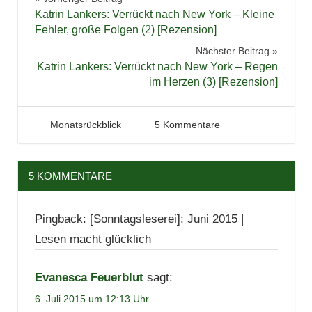
Beitragsnavigation
Literatur
Katrin Lankers: Verrückt nach New York – Kleine
Rückblick
Fehler, große Folgen (2) [Rezension]
Nächster Beitrag
Katrin Lankers: Verrückt nach New York – Regen
im Herzen (3) [Rezension]
6. Juli 2015
Tintenhain
Monatsrückblick
5 Kommentare
5 KOMMENTARE
Pingback: [Sonntagsleserei]: Juni 2015 |
Lesen macht glücklich
Evanesca Feuerblut
sagt:
6. Juli 2015 um 12:13 Uhr