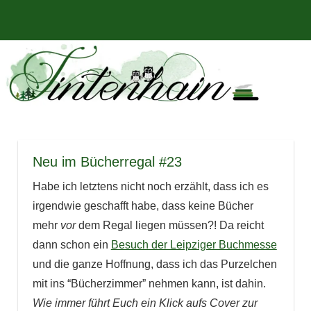
Zum
Bücher,
MENÜ
Inhalt
Tintenhain
Rezensionen
springen
und
–
mehr
Der
Buchblog
Neu im Bücherregal #23
Habe ich letztens nicht noch erzählt, dass ich es
irgendwie geschafft habe, dass keine Bücher
mehr
vor
dem Regal liegen müssen?! Da reicht
dann schon ein
Besuch der Leipziger Buchmesse
und die ganze Hoffnung, dass ich das Purzelchen
mit ins “Bücherzimmer” nehmen kann, ist dahin.
Wie immer führt Euch ein Klick aufs Cover zur