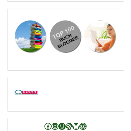
Facebook
Instagram
Goodreads
RSS-Feed
Bluesky
WordPress