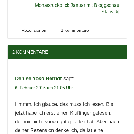
Monatsrückblick Januar mit Bloggschau
Literatur
[Statistik]
Reihe
Rezension
1. Februar 2015
Tintenhain
Rezensionen
2 Kommentare
Roman
2 KOMMENTARE
Denise Yoko Berndt
sagt:
6. Februar 2015 um 21:05 Uhr
Hmmm, ich glaube, das muss ich lesen. Bis
jetzt habe ich erst einen Kluftinger gelesen,
der mir nicht soooo gut gefallen hat. Aber nach
deiner Rezension denke ich, da ist eine