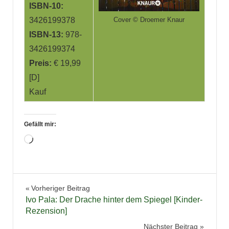
ISBN-10:
Cover © Droemer Knaur
3426199378
ISBN-13:
978-
3426199374
Preis:
€ 19,99
[D]
Kauf
Gefällt mir:
Wird
geladen …
Belletristik
Beitragsnavigation
Vorheriger Beitrag
Bücher
Ivo Pala: Der Drache hinter dem Spiegel [Kinder-
Krimi
Rezension]
Lesen
Nächster Beitrag