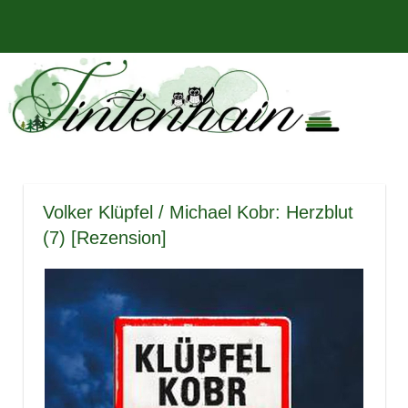
Zum
Bücher,
MENÜ
Inhalt
Tintenhain
Rezensionen
springen
und
–
mehr
Der
Buchblog
Volker Klüpfel / Michael Kobr: Herzblut
(7) [Rezension]