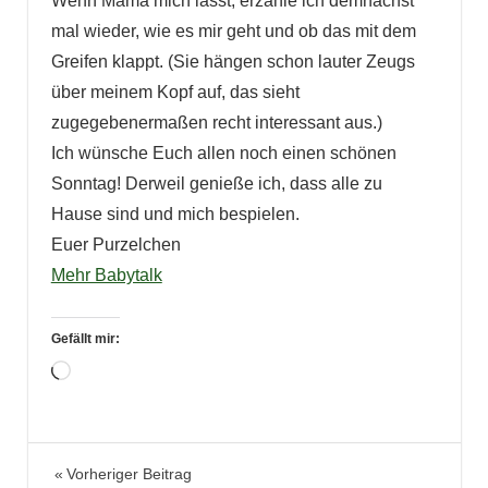
Wenn Mama mich lässt, erzähle ich demnächst
mal wieder, wie es mir geht und ob das mit dem
Greifen klappt. (Sie hängen schon lauter Zeugs
über meinem Kopf auf, das sieht
zugegebenermaßen recht interessant aus.)
Ich wünsche Euch allen noch einen schönen
Sonntag! Derweil genieße ich, dass alle zu
Hause sind und mich bespielen.
Euer Purzelchen
Mehr Babytalk
Gefällt mir:
Wird
geladen …
Babytalk
Beitragsnavigation
Vorheriger Beitrag