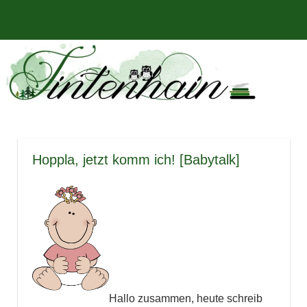
Zum
Bücher,
MENÜ
Inhalt
Tintenhain
Rezensionen
springen
und
–
mehr
Der
Buchblog
Hoppla, jetzt komm ich! [Babytalk]
Hallo zusammen, heute schreib