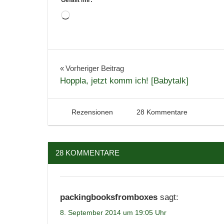
Wird
geladen …
Bücher
Historisch
Beitragsnavigation
Vorheriger Beitrag
Hoppla, jetzt komm ich! [Babytalk]
Literatur
Neuerscheinungen
Rezension
8. September 2014
Tintenhain
Rezensionen
28 Kommentare
28 KOMMENTARE
packingbooksfromboxes
sagt:
8. September 2014 um 19:05 Uhr