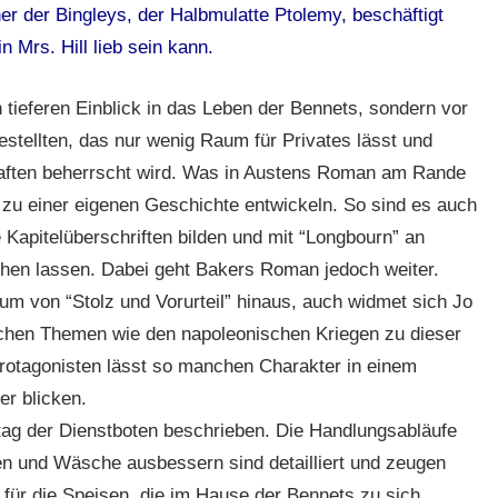
r der Bingleys, der Halbmulatte Ptolemy, beschäftigt
 Mrs. Hill lieb sein kann.
 tieferen Einblick in das Leben der Bennets, sondern vor
stellten, das nur wenig Raum für Privates lässt und
aften beherrscht wird. Was in Austens Roman am Rande
n zu einer eigenen Geschichte entwickeln. So sind es auch
 Kapitelüberschriften bilden und mit “Longbourn” an
ehen lassen. Dabei geht Bakers Roman jedoch weiter.
um von “Stolz und Vorurteil” hinaus, auch widmet sich Jo
tischen Themen wie den napoleonischen Kriegen zu dieser
 Protagonisten lässt so manchen Charakter in einem
er blicken.
tag der Dienstboten beschrieben. Die Handlungsabläufe
n und Wäsche ausbessern sind detailliert und zeugen
 für die Speisen, die im Hause der Bennets zu sich