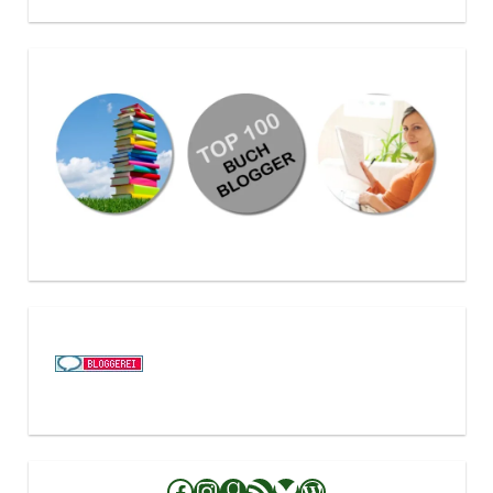
Facebook
Instagram
Goodreads
RSS-Feed
Bluesky
WordPress