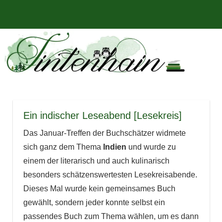
Zum
Bücher,
MENÜ
Inhalt
Tintenhain
Rezensionen
springen
und
–
mehr
Der
Buchblog
Ein indischer Leseabend [Lesekreis]
Das Januar-Treffen der Buchschätzer widmete
sich ganz dem Thema
Indien
und wurde zu
einem der literarisch und auch kulinarisch
besonders schätzenswertesten Lesekreisabende.
Dieses Mal wurde kein gemeinsames Buch
gewählt, sondern jeder konnte selbst ein
passendes Buch zum Thema wählen, um es dann