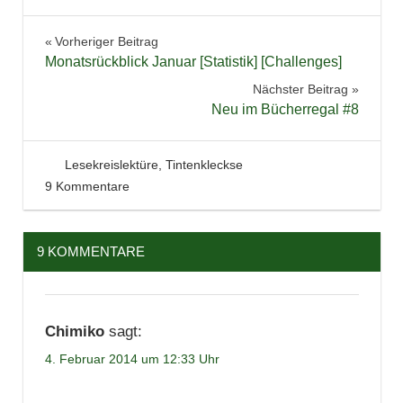
Beitragsnavigation
Vorheriger Beitrag
Monatsrückblick Januar [Statistik] [Challenges]
Nächster Beitrag
Neu im Bücherregal #8
4. Februar 2014
Tintenhain
Lesekreislektüre
,
Tintenkleckse
9 Kommentare
9 KOMMENTARE
Chimiko
sagt:
4. Februar 2014 um 12:33 Uhr