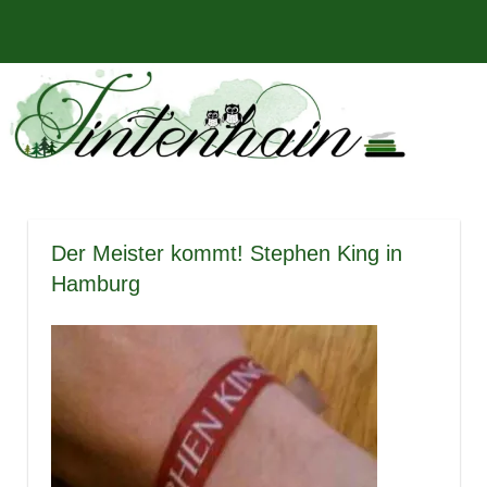
Zum
Bücher,
MENÜ
Inhalt
Tintenhain
Rezensionen
springen
und
–
mehr
Der
Buchblog
Der Meister kommt! Stephen King in
Hamburg