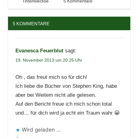
19. November 2013
Tintenhain
Tintenkleckse
5 Kommentare
5 KOMMENTARE
Evanesca Feuerblut
sagt:
19. November 2013 um 20:25 Uhr
Oh , das freut mich so für dich!
Ich liebe die Bücher von Stephen King, habe
aber bei Weitem nicht alle gelesen.
Auf den Bericht freue ich mich schon total
und… für dich wird ja echt ein Traum wahr 😀
Wird geladen …