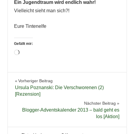
Ein Jugendtraum wird endlich wahr!
Vielleicht sieht man sich?!
Eure Tintenelfe
Gefällt mir:
Wird
geladen …
Bücher
Beitragsnavigation
Vorheriger Beitrag
Horror
Ursula Poznanski: Die Verschworenen (2)
Lesen
[Rezension]
Lesung
Nächster Beitrag
Blogger-Adventskalender 2013 – bald geht es
Literatur
los [Aktion]