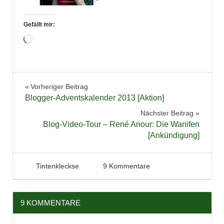
Gefällt mir:
Wird
geladen …
Beitragsnavigation
Vorheriger Beitrag
Blogger-Adventskalender 2013 [Aktion]
Nächster Beitrag
Blog-Video-Tour – René Anour: Die Wanifen
[Ankündigung]
28. Oktober 2013
Tintenhain
Tintenkleckse
9 Kommentare
9 KOMMENTARE