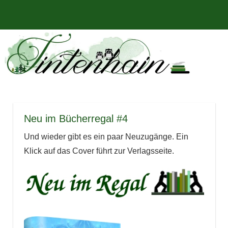
Zum
Bücher,
MENÜ
Inhalt
Tintenhain
Rezensionen
springen
und
–
mehr
Der
Buchblog
Neu im Bücherregal #4
Und wieder gibt es ein paar Neuzugänge. Ein
Klick auf das Cover führt zur Verlagsseite.