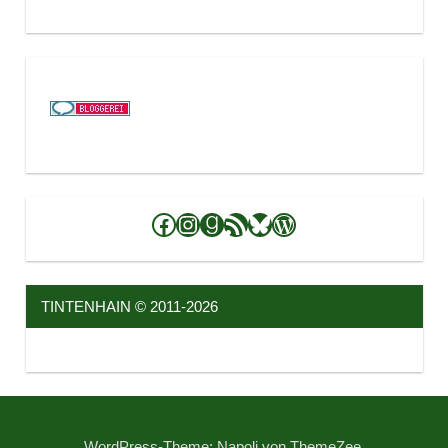
Facebook
Instagram
Goodreads
RSS-Feed
Bluesky
WordPress
TINTENHAIN © 2011-2026
WordPress-Theme: Napoli von ThemeZee.