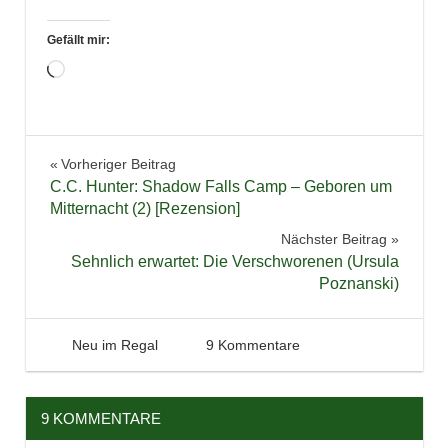
Gefällt mir:
Wird
geladen …
Neuzugänge
Beitragsnavigation
Vorheriger Beitrag
C.C. Hunter: Shadow Falls Camp – Geboren um
Mitternacht (2) [Rezension]
Nächster Beitrag
Sehnlich erwartet: Die Verschworenen (Ursula
Poznanski)
15. September 2013
Tintenhain
Neu im Regal
9 Kommentare
9 KOMMENTARE