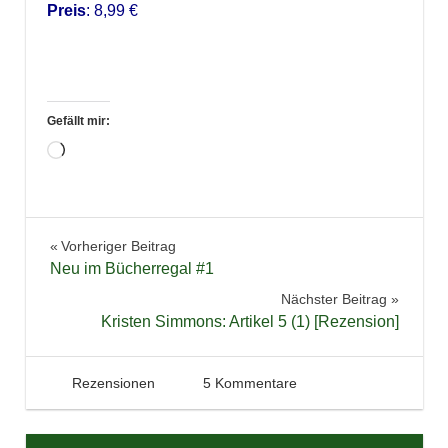
Preis
: 8,99 €
Gefällt mir:
Wird
geladen …
Beitragsnavigation
Vorheriger Beitrag
Neu im Bücherregal #1
Nächster Beitrag
Kristen Simmons: Artikel 5 (1) [Rezension]
29. Juli 2013
Tintenhain
Rezensionen
5 Kommentare