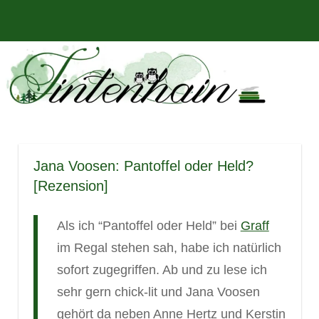
Zum
Bücher,
MENÜ
Inhalt
Tintenhain
Rezensionen
springen
und
–
mehr
Der
Buchblog
Jana Voosen: Pantoffel oder Held?
[Rezension]
Als ich “Pantoffel oder Held” bei
Graff
im Regal stehen sah, habe ich natürlich
sofort zugegriffen. Ab und zu lese ich
sehr gern chick-lit und Jana Voosen
gehört da neben Anne Hertz und Kerstin