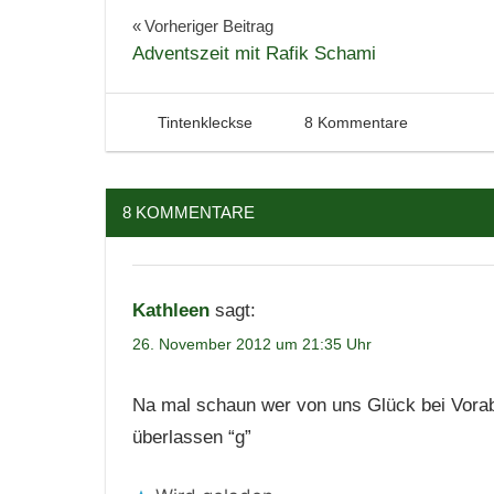
Krimi
Beitragsnavigation
Vorheriger Beitrag
Adventszeit mit Rafik Schami
Lesen
Literatur
Neuerscheinungen
26. November 2012
Tintenhain
Tintenkleckse
8 Kommentare
8 KOMMENTARE
Kathleen
sagt:
26. November 2012 um 21:35 Uhr
Na mal schaun wer von uns Glück bei Vorabl
überlassen “g”