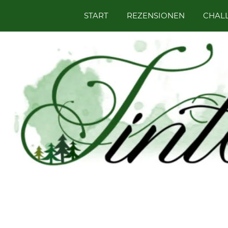
Zum
START
REZENSIONEN
CHAL
Bücher,
Inhalt
Tintenhain
Rezensionen
springen
und
mehr
–
Der
Buchblog