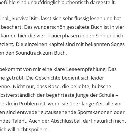
efühle sind unaufdringlich authentisch dargestellt.
nal „Survival Kit“, lässt sich sehr flüssig lesen und hat
beschert. Das wunderschön gestaltete Buch ist in vier
r kamen hier die vier Trauerphasen in den Sinn und ich
ezieht. Die einzelnen Kapitel sind mit bekannten Songs
den den Soundtrack zum Buch.
es bekommt von mir eine klare Leseempfehlung. Das
 getrübt: Die Geschichte bedient sich leider
enne. Nicht nur, dass Rose, die beliebte, hübsche
bstverständlich der begehrteste Junge der Schule –
 es kein Problem ist, wenn sie über lange Zeit alle vor
onen sind entweder gutaussehende Sportskanonen oder
es Talent. Auch der Abschlussball darf natürlich nicht
ch will nicht spoilern.