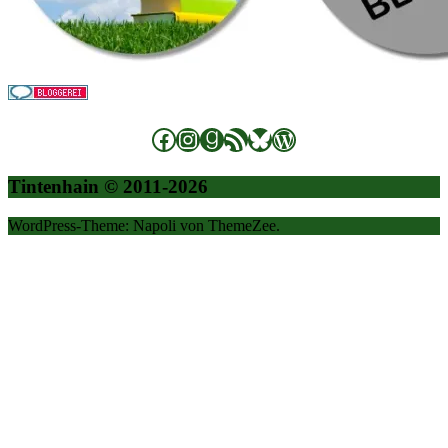
Facebook
Instagram
Goodreads
RSS-Feed
Bluesky
WordPress
Tintenhain © 2011-2026
WordPress-Theme: Napoli von ThemeZee.