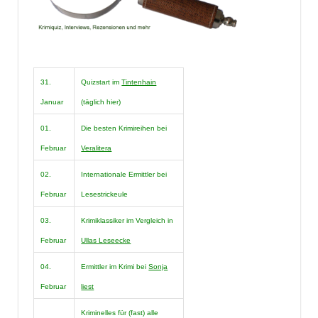
31.
Quizstart im
Tintenhain
Januar
(täglich hier)
01.
Die besten Krimireihen bei
Februar
Veralitera
02.
Internationale Ermittler bei
Februar
Lesestrickeule
03.
Krimiklassiker im Vergleich in
Februar
Ullas Leseecke
04.
Ermittler im Krimi bei
Sonja
Februar
liest
Kriminelles für (fast) alle