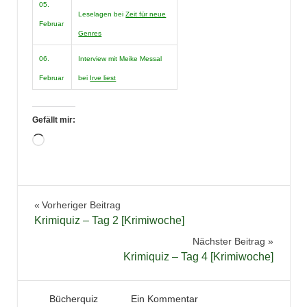
05.
Leselagen bei
Zeit für neue
Februar
Genres
06.
Interview mit Meike Messal
Februar
bei
Irve liest
Gefällt mir:
Wird
geladen …
Bücher
Beitragsnavigation
Vorheriger Beitrag
Gewinnspiel
Krimiquiz – Tag 2 [Krimiwoche]
Krimiquiz
Nächster Beitrag
Literaturquiz
Krimiquiz – Tag 4 [Krimiwoche]
Quiz
Verlosung
2. Februar 2022
Tintenhain
Bücherquiz
Ein Kommentar