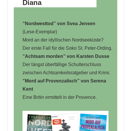
Diana
“Nordwesttod” von Svea Jensen
(Lese-Exemplar)
Mord an der idyllischen Nordseeküste?
Der erste Fall für die Soko St. Peter-Ording.
“Achtsam morden” von Karsten Dusse
Der längst überfällige Schulterschluss
zwischen Achtsamkeitsratgeber und Krimi.
“Mord auf Provenzalisch” von Serena
Kent
Eine Britin ermittelt in der Provence.