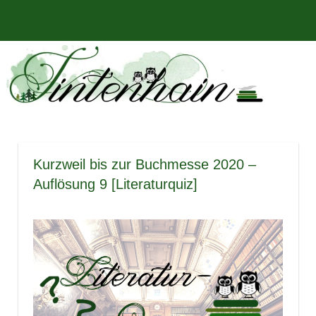
Zum
Bücher,
MENÜ
Inhalt
Tintenhain
Rezensionen
springen
und
–
mehr
Der
Buchblog
Kurzweil bis zur Buchmesse 2020 –
Auflösung 9 [Literaturquiz]