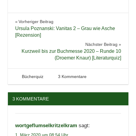
geladen …
Bücher
Beitragsnavigation
Vorheriger Beitrag
Gewinnspiel
Ursula Poznanski: Vanitas 2 – Grau wie Asche
Literaturquiz
[Rezension]
Quiz
Nächster Beitrag
Kurzweil bis zur Buchmesse 2020 – Runde 10
Verlosung
(Droemer Knaur) [Literaturquiz]
1. März 2020
Tintenhain
Bücherquiz
3 Kommentare
3 KOMMENTARE
wortgeflumselkritzelkram
sagt:
1. März 2020 um 08:54 Uhr