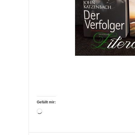
Gefällt mir:
Wird
geladen …
Bücher