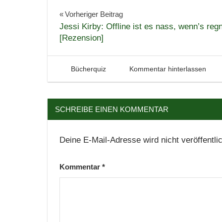
Gewinnspiel
Beitragsnavigation
Vorheriger Beitrag
Jessi Kirby: Offline ist es nass, wenn’s reg
Literaturquiz
[Rezension]
Quiz
Verlosung
20. Januar 2019
Tintenhain
Bücherquiz
Kommentar hinterlassen
SCHREIBE EINEN KOMMENTAR
Deine E-Mail-Adresse wird nicht veröffentlic
Kommentar
*