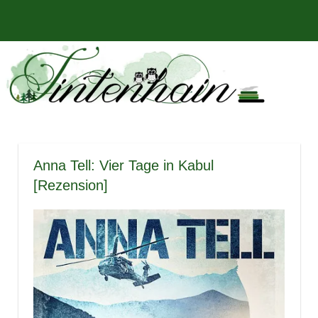
Zum
Bücher,
MENÜ
Inhalt
Tintenhain
Rezensionen
springen
und
–
mehr
Der
Buchblog
Anna Tell: Vier Tage in Kabul
[Rezension]