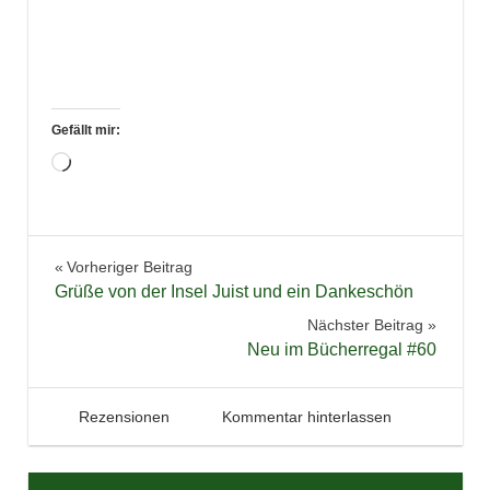
Gefällt mir:
Wird
geladen …
Belletristik
Beitragsnavigation
Vorheriger Beitrag
Bücher
Grüße von der Insel Juist und ein Dankeschön
Krimi
Nächster Beitrag
Lesen
Neu im Bücherregal #60
Literatur
Rezension
23. September 2018
Tintenhain
Rezensionen
Kommentar hinterlassen
Spannung