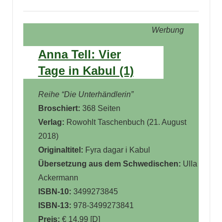
Werbung
Anna Tell: Vier
Tage in Kabul (1)
Reihe “Die Unterhändlerin”
Broschiert:
368 Seiten
Verlag:
Rowohlt Taschenbuch (21. August
2018)
Originaltitel:
Fyra dagar i Kabul
Übersetzung aus dem Schwedischen:
Ulla
Ackermann
ISBN-10:
3499273845
ISBN-13:
978-3499273841
Preis:
€ 14,99 [D]