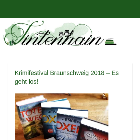
Zum
Bücher,
MENÜ
Inhalt
Tintenhain
Rezensionen
springen
und
–
mehr
Der
Buchblog
Krimifestival Braunschweig 2018 – Es
geht los!