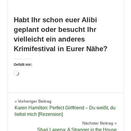
Habt Ihr schon euer Alibi
geplant oder besucht Ihr
vielleicht ein anderes
Krimifestival in Eurer Nähe?
Gefällt mir:
Wird
geladen …
Braunschweig
Beitragsnavigation
Vorheriger Beitrag
Krimifestival
Karen Hamilton: Perfect Girlfriend – Du weißt, du
liebst mich [Rezension]
Nächster Beitrag
Shari Lapena: A Stranger in the House