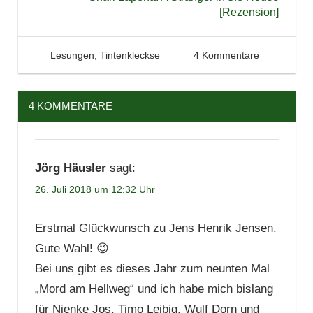
[Rezension]
26. Juli 2018
Tintenhain
Lesungen
,
Tintenkleckse
4 Kommentare
4 KOMMENTARE
Jörg Häusler
sagt:
26. Juli 2018 um 12:32 Uhr
Erstmal Glückwunsch zu Jens Henrik Jensen.
Gute Wahl! 😉
Bei uns gibt es dieses Jahr zum neunten Mal
„Mord am Hellweg“ und ich habe mich bislang
für Nienke Jos, Timo Leibig, Wulf Dorn und