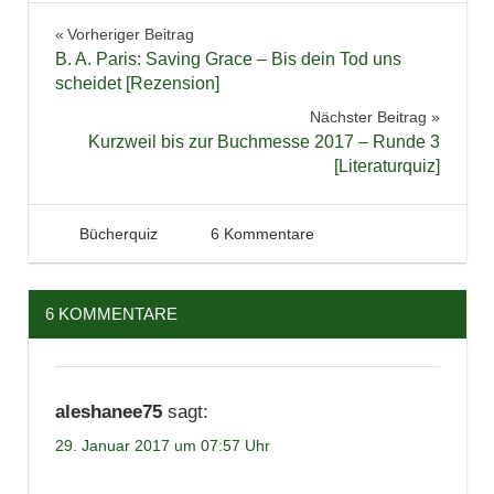
Literaturquiz
Beitragsnavigation
Vorheriger Beitrag
B. A. Paris: Saving Grace – Bis dein Tod uns
scheidet [Rezension]
Nächster Beitrag
Kurzweil bis zur Buchmesse 2017 – Runde 3
[Literaturquiz]
29. Januar 2017
Tintenhain
Bücherquiz
6 Kommentare
6 KOMMENTARE
aleshanee75
sagt:
29. Januar 2017 um 07:57 Uhr