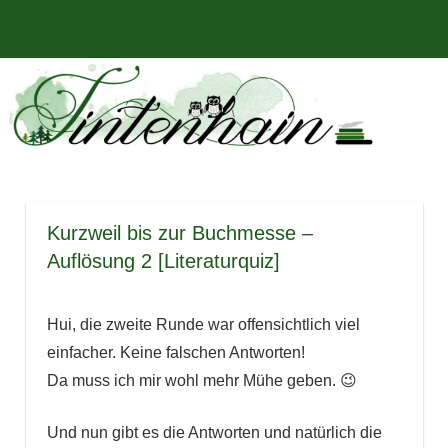
Zum
Bücher,
MENÜ
Inhalt
Tintenhain
Rezensionen
springen
und
–
mehr
Der
Buchblog
Kurzweil bis zur Buchmesse –
Auflösung 2 [Literaturquiz]
Hui, die zweite Runde war offensichtlich viel
einfacher. Keine falschen Antworten!
Da muss ich mir wohl mehr Mühe geben. 😉
Und nun gibt es die Antworten und natürlich die