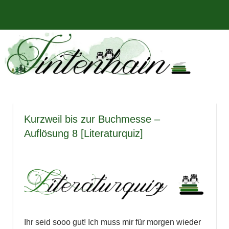
Zum
Bücher,
MENÜ
Inhalt
Tintenhain
Rezensionen
springen
und
–
mehr
Der
Buchblog
Kurzweil bis zur Buchmesse –
Auflösung 8 [Literaturquiz]
Ihr seid sooo gut! Ich muss mir für morgen wieder