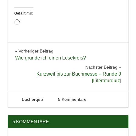
Gefällt mir:
Wird
geladen …
Literaturquiz
Beitragsnavigation
Vorheriger Beitrag
Wie gründe ich einen Lesekreis?
Nächster Beitrag
Kurzweil bis zur Buchmesse – Runde 9
[Literaturquiz]
28. Februar 2016
Tintenhain
Bücherquiz
5 Kommentare
5 KOMMENTARE