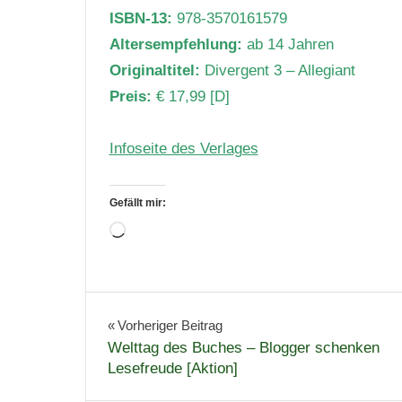
ISBN-13:
978-3570161579
Altersempfehlung:
ab 14 Jahren
Originaltitel:
Divergent 3 – Allegiant
Preis:
€ 17,99 [D]
Infoseite des Verlages
Gefällt mir:
Wird
geladen …
Dystopie
Jugendbuch
Beitragsnavigation
Vorheriger Beitrag
Welttag des Buches – Blogger schenken
Rezension
Lesefreude [Aktion]
Trilogie