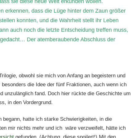
 dass sie diese neue Welt erkunden wollen.
 erkennen, dass die Lüge hinter dem Zaun größer
orstellen konnten, und die Wahrheit stellt ihr Leben
 dann auch noch die letzte Entscheidung treffen muss,
s gedacht… Der atemberaubende Abschluss der
Trilogie, obwohl sie mich von Anfang an begeistern und
r besonders die Idee der fünf Fraktionen, auch wenn ich
 unzulänglich fand. Doch hier rückte die Geschichte um
uss, in den Vordergrund.
n begann, hatte ich starke Schwierigkeiten, in die
en mir nichts mehr und ich wäre verzweifelt, hätte ich
rsicht
gefunden. (Achtung, diese spoilert!) Mit den