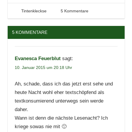
10. Januar 2015
Tintenhain
Tintenkleckse
5 Kommentare
5 KOMMENTARE
Evanesca Feuerblut
sagt:
10. Januar 2015 um 20:18 Uhr
Ah, schade, dass ich das jetzt erst sehe und
heute Nacht wohl eher textschöpfend als
textkonsumierend unterwegs sein werde
daher.
Wann ist denn die nächste Lesenacht? Ich
kriege sowas nie mit 🙁