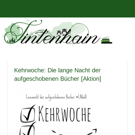
Zum
Bücher,
MENÜ
Inhalt
Tintenhain
Rezensionen
springen
und
–
mehr
Der
Buchblog
Kehrwoche: Die lange Nacht der
aufgeschobenen Bücher [Aktion]