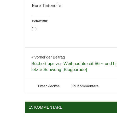
Eure Tintenelfe
Gefällt mir:
Wird
geladen …
Weihnachten
Beitragsnavigation
Vorheriger Beitrag
Büchertipps zur Weihnachtszeit #6 ~ und hi
letzte Schwung [Blogparade]
24. Dezember 2014
Tintenhain
Tintenkleckse
19 Kommentare
19 KOMMENTARE