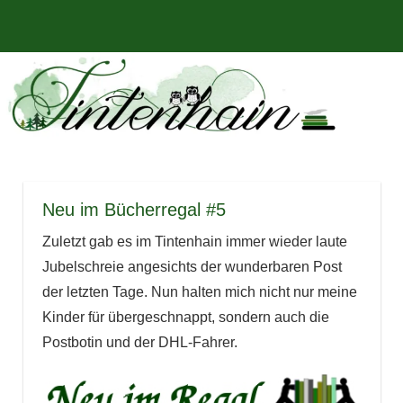
Zum
Bücher,
MENÜ
Inhalt
Tintenhain
Rezensionen
springen
und
–
mehr
Der
Buchblog
Neu im Bücherregal #5
Zuletzt gab es im Tintenhain immer wieder laute
Jubelschreie angesichts der wunderbaren Post
der letzten Tage. Nun halten mich nicht nur meine
Kinder für übergeschnappt, sondern auch die
Postbotin und der DHL-Fahrer.