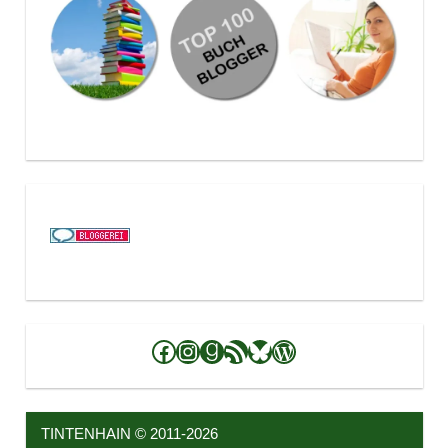
Facebook
Instagram
Goodreads
RSS-Feed
Bluesky
WordPress
TINTENHAIN © 2011-2026