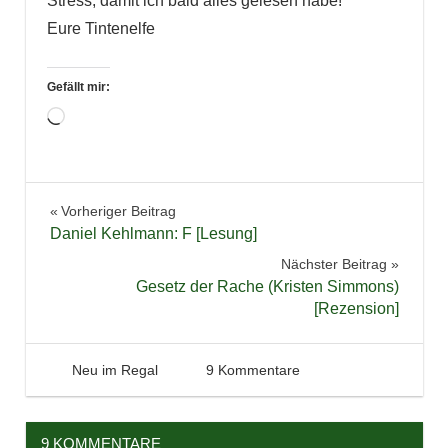
Stress, damit ich bald alles gelesen habe!
Eure Tintenelfe
Gefällt mir:
Wird
geladen …
Neuzugänge
Beitragsnavigation
Vorheriger Beitrag
Daniel Kehlmann: F [Lesung]
Nächster Beitrag
Gesetz der Rache (Kristen Simmons)
[Rezension]
7. Oktober 2013
Tintenhain
Neu im Regal
9 Kommentare
9 KOMMENTARE