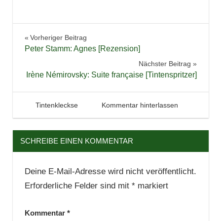
geladen …
Aktion
Beitragsnavigation
Vorheriger Beitrag
Bücher
Peter Stamm: Agnes [Rezension]
challenge
Nächster Beitrag
Gewinnspiel
Irène Némirovsky: Suite française [Tintenspritzer]
Kinderbuch
Lesen
22. Juli 2012
Tintenhain
Tintenkleckse
Kommentar hinterlassen
Literatur
lovelybooks
SCHREIBE EINEN KOMMENTAR
Neuerscheinungen
Deine E-Mail-Adresse wird nicht veröffentlicht.
Erforderliche Felder sind mit
*
markiert
Kommentar
*