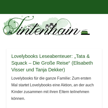
Zum
Bücher,
MENÜ
Inhalt
Tintenhain
Rezensionen
springen
und
–
mehr
Der
Buchblog
Lovelybooks Leseabenteuer: „Tata &
Squack – Die Große Reise“ (Elisabeth
Visser und Tanja Dekker)
Lovelybooks für die ganze Familie: Zum ersten
Mal startet Lovelybooks eine Aktion, an der auch
Kinder zusammen mit ihren Eltern teilnehmen
können.