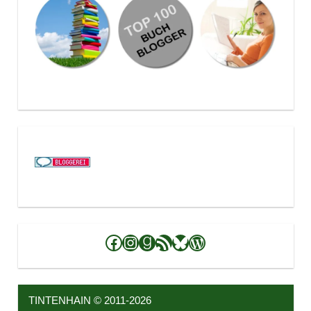
Facebook
Instagram
Goodreads
RSS-Feed
Bluesky
WordPress
TINTENHAIN © 2011-2026