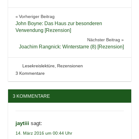
Belletristik
Beitragsnavigation
Vorheriger Beitrag
Bücher
John Boyne: Das Haus zur besonderen
Lesen
Verwendung [Rezension]
Literatur
Nächster Beitrag
Joachim Rangnick: Winterstarre (8) [Rezension]
Rezension
Roman
21. Dezember 2011
Tintenhain
Lesekreislektüre
,
Rezensionen
3 Kommentare
3 KOMMENTARE
jaytiii
sagt:
14. März 2016 um 00:44 Uhr