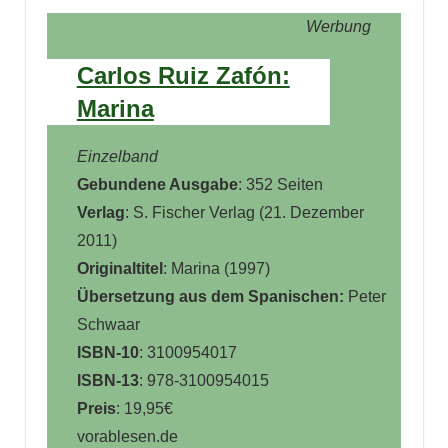
Werbung
Carlos Ruiz Zafón:
Marina
Einzelband
Gebundene Ausgabe
: 352 Seiten
Verlag
: S. Fischer Verlag (21. Dezember
2011)
Originaltitel
: Marina (1997)
Übersetzung aus dem Spanischen:
Peter
Schwaar
ISBN-10
: 3100954017
ISBN-13
: 978-3100954015
Preis
: 19,95€
vorablesen.de